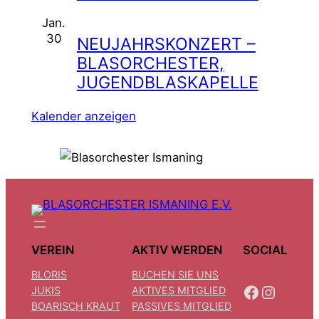
Jan.
19:00
–
21:00
30
NEUJAHRSKONZERT –
BLASORCHESTER,
JUGENDBLASKAPELLE
Kalender anzeigen
VEREIN
AKTIV WERDEN
SOCIAL
BLORIS
BUCHEN SIE UNS
FACEBOOK
INSTAGRAM
JUKIS
AKTIVES MITGLIED
BOARISCH KRAUT
PASSIVES MITGLIED