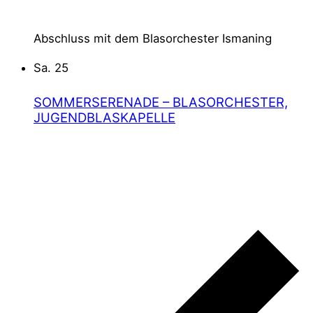
SMANING, DEUTSCHLAND
Abschluss mit dem Blasorchester Ismaning
Sa.
25
SOMMERSERENADE – BLASORCHESTER,
JUGENDBLASKAPELLE
25 JULI @ 20:00
–
22:30
PFARRKIRCHE ST. JOHANN BAPTIST –
INNENHOF
AM KIRCHPLATZ 1, ISMANING,
DEUTSCHLAND