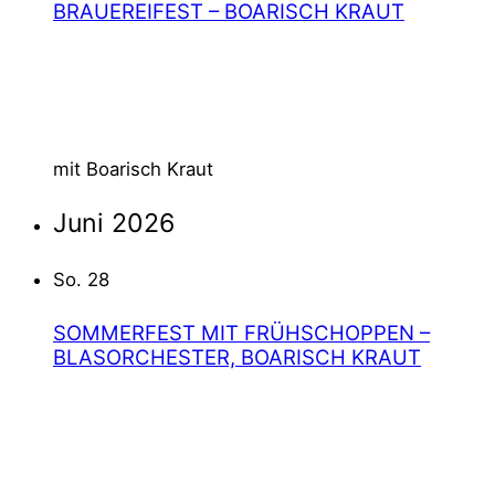
BRAUEREIFEST – BOARISCH KRAUT
14 MAI @ 11:00
–
16:00
HAIN
ERICH-ZEITLER-STRASSE 5, ISMANING, D
EUTSCHLAND
mit Boarisch Kraut
Juni 2026
So.
28
SOMMERFEST MIT FRÜHSCHOPPEN –
BLASORCHESTER, BOARISCH KRAUT
28 JUNI @ 10:00
–
16:00
HEISSHOF
HAUPTSTRASSE 32, ISMANING, G
ERMANY