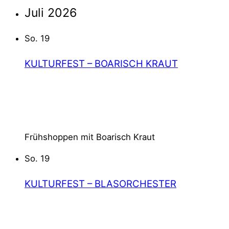
Juli 2026
So.
19
KULTURFEST – BOARISCH KRAUT
19 JULI @ 10:00
–
13:00
SCHLOSSPARK ISMANING
SCHLOSSSTR. 1, I
SMANING, DEUTSCHLAND
Frühshoppen mit Boarisch Kraut
So.
19
KULTURFEST – BLASORCHESTER
19 JULI @ 18:00
–
20:00
SCHLOSSPARK ISMANING
SCHLOSSSTR. 1, I