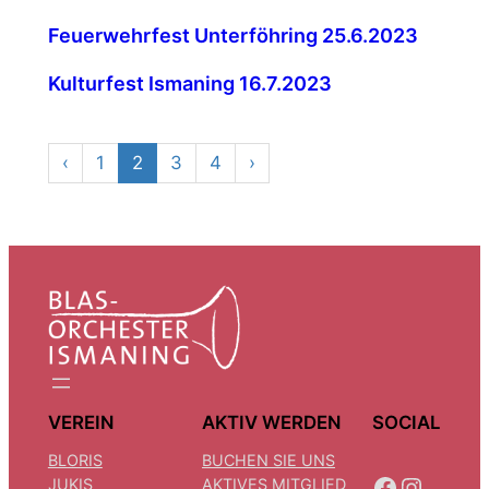
Feuerwehrfest Unterföhring 25.6.2023
Kulturfest Ismaning 16.7.2023
‹
1
2
3
4
›
VEREIN
AKTIV WERDEN
SOCIAL
BLORIS
BUCHEN SIE UNS
FACEBOOK
INSTAGRAM
JUKIS
AKTIVES MITGLIED