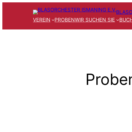
Zum
BLASO
Inhalt
VEREIN
PROBEN
WIR SUCHEN SIE
BUCH
springen
Probe