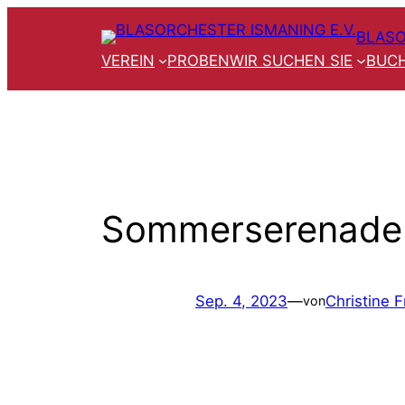
Zum
BLASO
Inhalt
VEREIN
PROBEN
WIR SUCHEN SIE
BUCH
springen
Sommerserenade
Sep. 4, 2023
—
Christine F
von