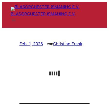
Zum
Inhalt
BLASORCHESTER ISMANING E.V.
springen
Feb. 1, 2026
—
Christine Frank
von