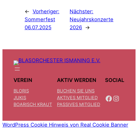
←
Vorheriger:
Nächster:
Sommerfest
Neujahrskonzerte
06.07.2025
2026
→
VEREIN
AKTIV WERDEN
SOCIAL
BLORIS
BUCHEN SIE UNS
FACEBOOK
INSTAGRAM
JUKIS
AKTIVES MITGLIED
BOARISCH KRAUT
PASSIVES MITGLIED
WordPress Cookie Hinweis von Real Cookie Banner