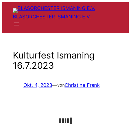
Zum
Inhalt
BLASORCHESTER ISMANING E.V.
springen
Kulturfest Ismaning
16.7.2023
Okt. 4, 2023
—
Christine Frank
von