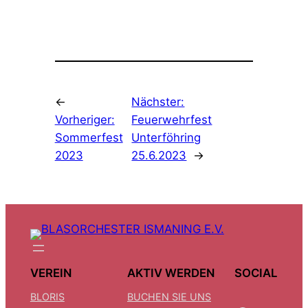
←
Nächster:
Vorheriger:
Feuerwehrfest
Sommerfest
Unterföhring
2023
25.6.2023
→
VEREIN
AKTIV WERDEN
SOCIAL
BLORIS
BUCHEN SIE UNS