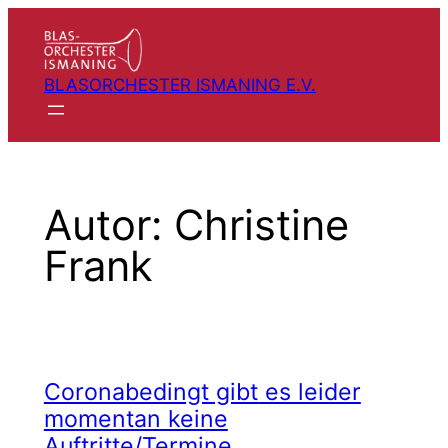
Zum
Inhalt
springen
BLASORCHESTER ISMANING E.V.
Autor:
Christine
Frank
Coronabedingt gibt es leider
momentan keine
Auftritte/Termine