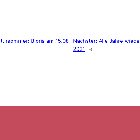
ltursommer: Bloris am 15.08
Nächster:
Alle Jahre wieder
2021
→