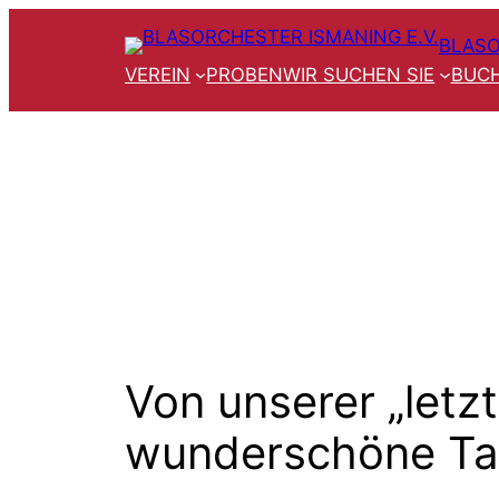
Zum
BLASO
Inhalt
VEREIN
PROBEN
WIR SUCHEN SIE
BUCH
springen
Von unserer „letz
wunderschöne Ta