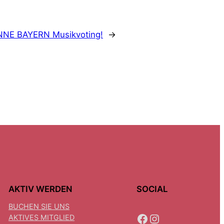
ENNE BAYERN Musikvoting!
→
AKTIV WERDEN
SOCIAL
BUCHEN SIE UNS
FACEBOOK
INSTAGRAM
AKTIVES MITGLIED