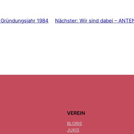
s Gründungsjahr 1984
Nächster:
Wir sind dabei – ANT
VEREIN
BLORIS
JUKIS