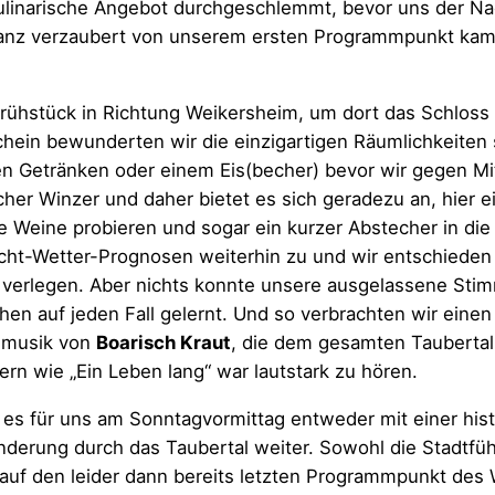
ulinarische Angebot durchgeschlemmt, bevor uns der Na
. Ganz verzaubert von unserem ersten Programmpunkt ka
rühstück in Richtung Weikersheim, um dort das Schlos
chein bewunderten wir die einzigartigen Räumlichkeiten
len Getränken oder einem Eis(becher) bevor wir gegen Mi
icher Winzer und daher bietet es sich geradezu an, hier 
ere Weine probieren und sogar ein kurzer Abstecher in di
ht-Wetter-Prognosen weiterhin zu und wir entschieden 
verlegen. Aber nichts konnte unsere ausgelassene Stim
chen auf jeden Fall gelernt. Und so verbrachten wir ei
asmusik von
Boarisch Kraut
, die dem gesamten Taubertal 
n wie „Ein Leben lang“ war lautstark zu hören.
es für uns am Sonntagvormittag entweder mit einer hist
nderung durch das Taubertal weiter. Sowohl die Stadtf
ch auf den leider dann bereits letzten Programmpunkt d