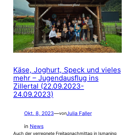
Käse, Joghurt, Speck und vieles
mehr – Jugendausflug ins
Zillertal (22.09.2023-
24.09.2023)
Okt. 8, 2023
—
Julia Faller
von
in
News
Auch der verregnete Freitagnachmittag in Ismaning