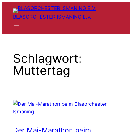
Zum
Inhalt
BLASORCHESTER ISMANING E.V.
springen
Schlagwort:
Muttertag
Der Mai-Marathon beim