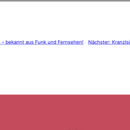
t – bekannt aus Funk und Fernsehen!
Nächster:
Kranzls