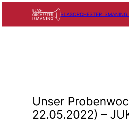
Zum
Inhalt
BLASORCHESTER ISMANING E
springen
Unser Probenwoch
22.05.2022) – JU