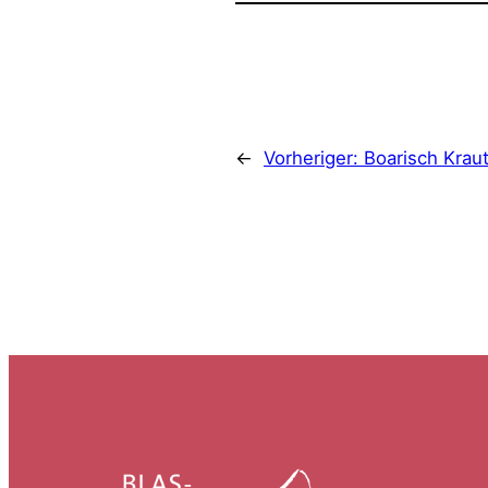
←
Vorheriger:
Boarisch Krau